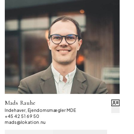
Mads Rauhe
Indehaver, Ejendomsmægler MDE
+45 42 51 69 50
mads@lokation.nu