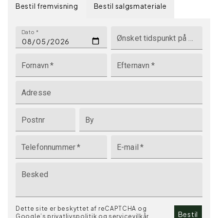
Bestil fremvisning
Bestil salgsmateriale
Dato
*
Ønsket tidspunkt på dagen
Fornavn
*
Efternavn
*
Adresse
Postnr
By
Telefonnummer
*
E-mail
*
Besked
Dette site er beskyttet af reCAPTCHA og
Bestil
Google’s
privatlivspolitik
og
servicevilkår