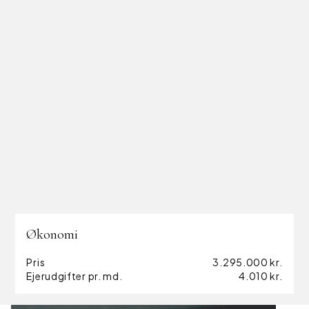
perfekte rammer for udeliv i private omgivelser.
Beliggenheden i Ringkøbing forener den rolige
atmosfære nær fjorden med kort afstand til byens mange
faciliteter. Inden for en radius af mindre end to kilometer
finder I både gode indkøbsmuligheder, skole og
dagtilbud, hvilket gør hverdagen let og bekvem.
Her får I en unik kombination af arkitektonisk kvalitet og
en placering, der giver jer direkte adgang til noget af
Danmarks smukkeste natur.
Økonomi
Pris
3.295.000 kr.
Ejerudgifter pr. md.
4.010 kr.