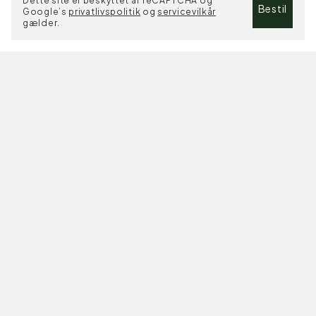
Dette site er beskyttet af reCAPTCHA og
Bestil
Google’s
privatlivspolitik
og
servicevilkår
gælder.