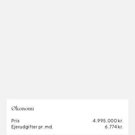
giver en fleksibel og energieffektiv løsning i hverdagen.
Ejendommen fremstår som et solid og velindrettet
sommerhus med mange anvendelsesmuligheder, hvor
især kombinationen af størrelse, opdeling og
beliggenhed gør den interessant for både private og
investorer.
Økonomi
Pris
4.995.000 kr.
Ejerudgifter pr. md.
6.774 kr.