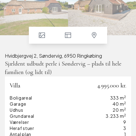
Hvidbjergvej 2, Søndervig, 6950 Ringkøbing
Sjældent udbudt perle i Søndervig – plads til hele
familien (og lidt til)
På Hvidbjergvej 2 i Søndervig finder du en ejendom, der
Villa
4.995.000 kr.
adskiller sig fra mængden – både i størrelse, indretning og
anvendelsesmuligheder.
2
Boligareal
333
m
Ejendommen rummer i alt
333 m² bolig
, fordelt på et
2
Garage
40
m
hovedhus samt to separate lejligheder, en skøn
2
Udhus
20
m
fritliggende udestue, samt en god garage, hvilket giver en
2
Grundareal
3.233
m
fleksibilitet, man sjældent ser i sommerhusområdet. Her
Værelser
9
er det oplagt at samle flere generationer, skabe
Heraf stuer
3
rammerne for udlejning eller kombinere privat brug med
Antal plan
1