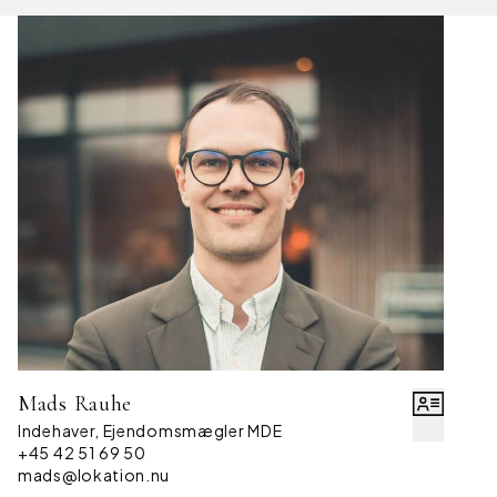
Mads Rauhe
Indehaver, Ejendomsmægler MDE
+45 42 51 69 50
mads@lokation.nu